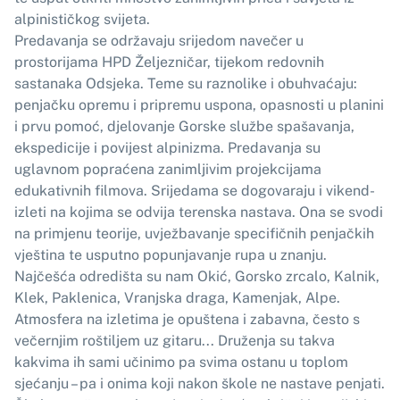
alpinističkog svijeta.
Predavanja se održavaju srijedom navečer u
prostorijama HPD Željezničar, tijekom redovnih
sastanaka Odsjeka. Teme su raznolike i obuhvaćaju:
penjačku opremu i pripremu uspona, opasnosti u planini
i prvu pomoć, djelovanje Gorske službe spašavanja,
ekspedicije i povijest alpinizma. Predavanja su
uglavnom popraćena zanimljivim projekcijama
edukativnih filmova. Srijedama se dogovaraju i vikend-
izleti na kojima se odvija terenska nastava. Ona se svodi
na primjenu teorije, uvježbavanje specifičnih penjačkih
vještina te usputno popunjavanje rupa u znanju.
Najčešća odredišta su nam Okić, Gorsko zrcalo, Kalnik,
Klek, Paklenica, Vranjska draga, Kamenjak, Alpe.
Atmosfera na izletima je opuštena i zabavna, često s
večernjim roštiljem uz gitaru... Druženja su takva
kakvima ih sami učinimo pa svima ostanu u toplom
sjećanju – pa i onima koji nakon škole ne nastave penjati.