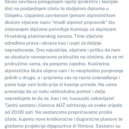
Škola završava polaganjem ispita (praktični i teorijski
dio) na posljednjem izletu te dodjelom diploma u
Odsjeku. Uspješno završenom ljetnom alpinističkom
školom stječete naziv "mlađi alpinist pripravnik" što
izdavanjem diplome potvrđuje Komisija za alpinizam
Hrvatskog planinarskog saveza. Time stječete
određena prava i obveze kao i uvjet za daljnje
napredovanje. Ono najvažnije, stječete i priliku da nam
se ubuduće ravnopravno pridružite na izletima, da se mi
pridružimo vama, da penjemo zajedno. Kvalitetna
alpinistička škola ulijeva vam i to neophodno povjerenje
jednih u druge, a i priprema vas na razna iznenađenja i
psine koje vam brda prije ili kasnije prirede. Na vama
preostaje da uz našu velikodušnu pomoć i dalje
napredujete te da se, kao i mi, luuuuudo zabavljate!
Tjedni sastanci članova AOŽ održavaju se svake srijede
od 20:00 sati. Na sastancima prepričavamo prošle
izlete, kujemo nove kratkoročne i dugoročne planove te
gledamo projekcije dijapozitiva ili filmova. Sastanci su