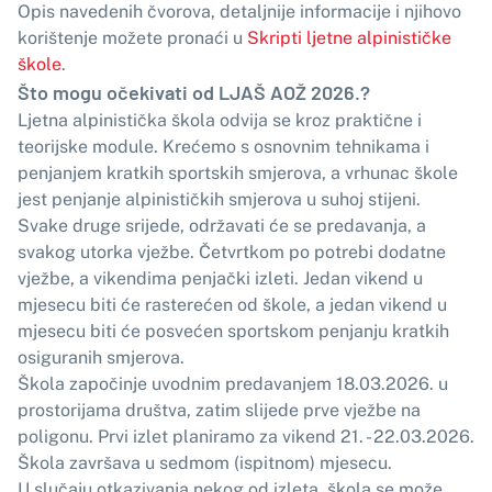
Opis navedenih čvorova, detaljnije informacije i njihovo
korištenje možete pronaći u
Skripti ljetne alpinističke
škole
.
Što mogu očekivati od LJAŠ AOŽ 2026.?
Ljetna alpinistička škola odvija se kroz praktične i
teorijske module. Krećemo s osnovnim tehnikama i
penjanjem kratkih sportskih smjerova, a vrhunac škole
jest penjanje alpinističkih smjerova u suhoj stijeni.
Svake druge srijede, održavati će se predavanja, a
svakog utorka vježbe. Četvrtkom po potrebi dodatne
vježbe, a vikendima penjački izleti. Jedan vikend u
mjesecu biti će rasterećen od škole, a jedan vikend u
mjesecu biti će posvećen sportskom penjanju kratkih
osiguranih smjerova.
Škola započinje uvodnim predavanjem 18.03.2026. u
prostorijama društva, zatim slijede prve vježbe na
poligonu. Prvi izlet planiramo za vikend 21. - 22.03.2026.
Škola završava u sedmom (ispitnom) mjesecu.
U slučaju otkazivanja nekog od izleta, škola se može