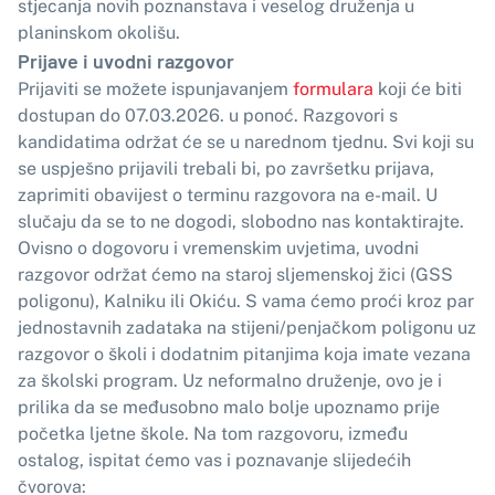
stjecanja novih poznanstava i veselog druženja u
planinskom okolišu.
Prijave i uvodni razgovor
Prijaviti se možete ispunjavanjem
formulara
koji će biti
dostupan do 07.03.2026. u ponoć. Razgovori s
kandidatima održat će se u narednom tjednu. Svi koji su
se uspješno prijavili trebali bi, po završetku prijava,
zaprimiti obavijest o terminu razgovora na e-mail. U
slučaju da se to ne dogodi, slobodno nas kontaktirajte.
Ovisno o dogovoru i vremenskim uvjetima, uvodni
razgovor održat ćemo na staroj sljemenskoj žici (GSS
poligonu), Kalniku ili Okiću. S vama ćemo proći kroz par
jednostavnih zadataka na stijeni/penjačkom poligonu uz
razgovor o školi i dodatnim pitanjima koja imate vezana
za školski program. Uz neformalno druženje, ovo je i
prilika da se međusobno malo bolje upoznamo prije
početka ljetne škole. Na tom razgovoru, između
ostalog, ispitat ćemo vas i poznavanje slijedećih
čvorova: