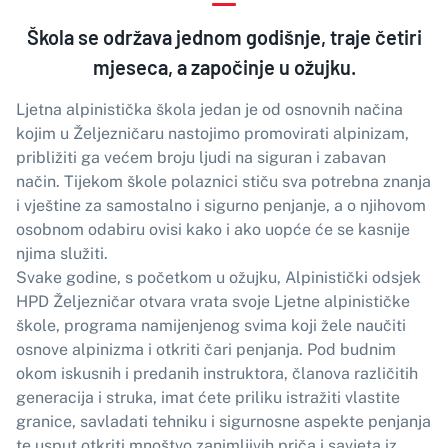
Škola se održava jednom godišnje, traje četiri
mjeseca, a započinje u ožujku.
Ljetna alpinistička škola jedan je od osnovnih načina
kojim u Željezničaru nastojimo promovirati alpinizam,
približiti ga većem broju ljudi na siguran i zabavan
način. Tijekom škole polaznici stiču sva potrebna znanja
i vještine za samostalno i sigurno penjanje, a o njihovom
osobnom odabiru ovisi kako i ako uopće će se kasnije
njima služiti.
Svake godine, s početkom u ožujku, Alpinistički odsjek
HPD Željezničar otvara vrata svoje Ljetne alpinističke
škole, programa namijenjenog svima koji žele naučiti
osnove alpinizma i otkriti čari penjanja. Pod budnim
okom iskusnih i predanih instruktora, članova različitih
generacija i struka, imat ćete priliku istražiti vlastite
granice, savladati tehniku i sigurnosne aspekte penjanja
te usput otkriti mnoštvo zanimljivih priča i savjeta iz