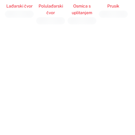
Lađarski čvor
Polulađarski
Osmica s
Prusik
čvor
uplitanjem